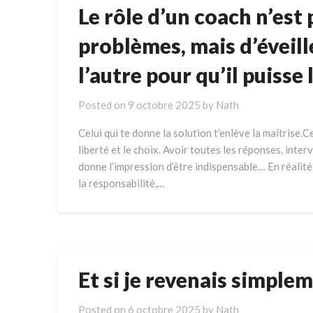
Le rôle d’un coach n’est 
problèmes, mais d’éveill
l’autre pour qu’il puisse
Posted on
9 octobre 2025
by
Nath
Celui qui te donne la solution t’enlève la maîtrise.C
liberté et le choix. Avoir toutes les réponses, interv
donne l’impression d’être indispensable… En réalité,
la responsabilité,…
Et si je revenais simplem
Posted on
6 octobre 2025
by
Nath