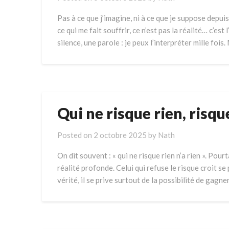
Pas à ce que j’imagine, ni à ce que je suppose depui
ce qui me fait souffrir, ce n’est pas la réalité… c’est
silence, une parole : je peux l’interpréter mille fois
Qui ne risque rien, risqu
Posted on
2 octobre 2025
by
Nath
On dit souvent : « qui ne risque rien n’a rien ». Pou
réalité profonde. Celui qui refuse le risque croit se p
vérité, il se prive surtout de la possibilité de gagn