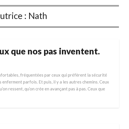
utrice :
Nath
eux que nos pas inventent.
nfortables, fréquentées par ceux qui préfèrent la sécurité
s enferment parfois. Et puis, il y a les autres chemins. Ceux
u’on ressent, qu’on crée en avançant pas à pas. Ceux que