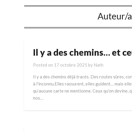
Auteur/a
Il y a des chemins… et c
Posted on
17 octobre 2025
by
Nath
Il y a des chemins déjà tracés. Des routes sûres, co
à l’inconnu.Elles rassurent, elles guident… mais elle
qu’aucune carte ne mentionne. Ceux qu’on devine, q
nos…