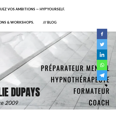
EZ VOS AMBITIONS — HYP’YOURSELF.
IONS & WORKSHOPS.
/// BLOG