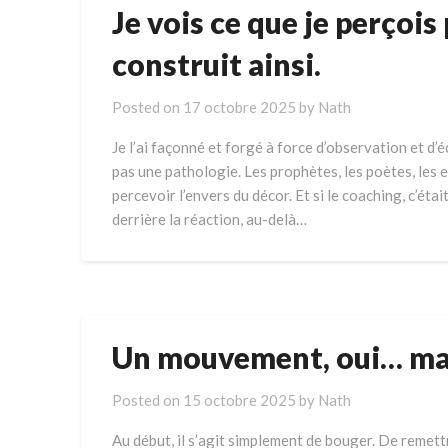
Je vois ce que je perçoi
construit ainsi.
Posted on
17 octobre 2025
by
Nath
Je l’ai façonné et forgé à force d’observation et d’é
pas une pathologie. Les prophètes, les poètes, les 
percevoir l’envers du décor. Et si le coaching, c’ét
derrière la réaction, au-delà…
Un mouvement, oui… mais
Posted on
15 octobre 2025
by
Nath
Au début, il s’agit simplement de bouger. De remettre