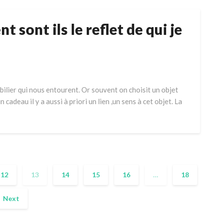
t sont ils le reflet de qui je
bilier qui nous entourent. Or souvent on choisit un objet
n cadeau il y a aussi à priori un lien ,un sens à cet objet. La
12
13
14
15
16
…
18
Next