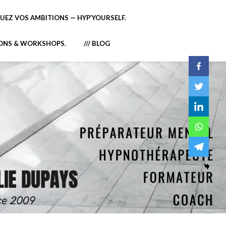
EZ VOS AMBITIONS — HYP’YOURSELF.
IONS & WORKSHOPS.
/// BLOG