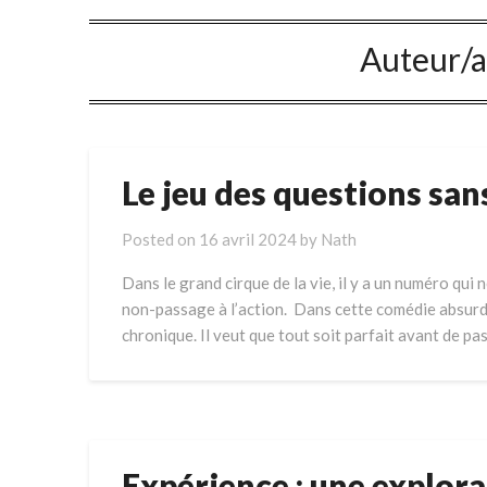
Auteur/a
Le jeu des questions san
Posted on
16 avril 2024
by
Nath
Dans le grand cirque de la vie, il y a un numéro qui
non-passage à l’action. Dans cette comédie absurde
chronique. Il veut que tout soit parfait avant de pas
Expérience : une explor