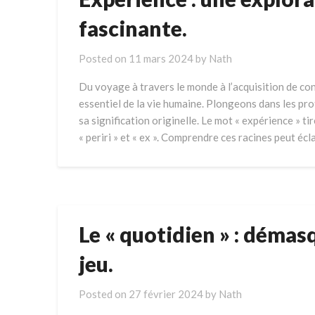
fascinante.
Posted on
11 mars 2024
by
Nath
Du voyage à travers le monde à l’acquisition de co
essentiel de la vie humaine. Plongeons dans les pr
sa signification originelle. Le mot « expérience » ti
« periri » et « ex ». Comprendre ces racines peut écl
Le « quotidien » : démas
jeu.
Posted on
27 février 2024
by
Nath