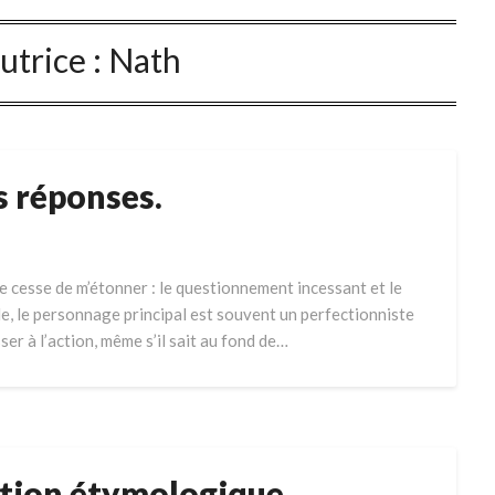
utrice :
Nath
s réponses.
 ne cesse de m’étonner : le questionnement incessant et le
, le personnage principal est souvent un perfectionniste
ser à l’action, même s’il sait au fond de…
ation étymologique