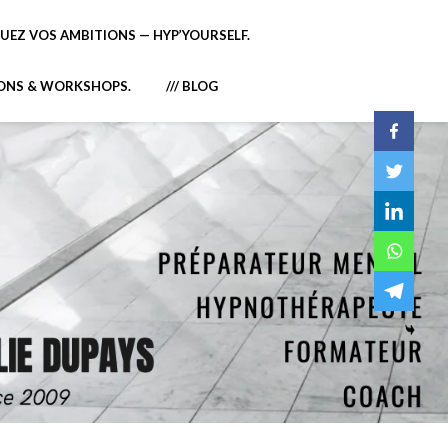
EZ VOS AMBITIONS — HYP’YOURSELF.
IONS & WORKSHOPS.
/// BLOG